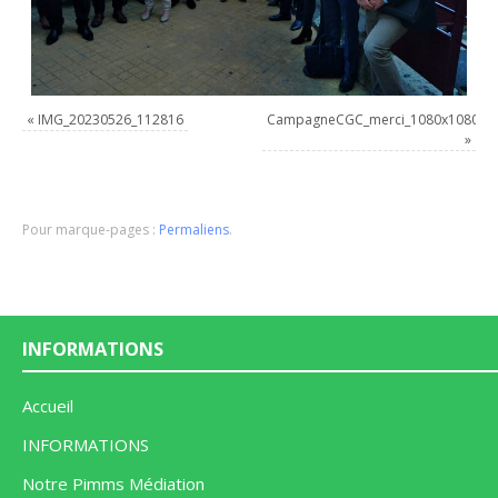
«
IMG_20230526_112816
CampagneCGC_merci_1080x1080
»
Pour marque-pages :
Permaliens
.
INFORMATIONS
Accueil
INFORMATIONS
Notre Pimms Médiation